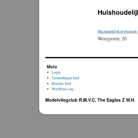
Huishoudeli
Huishoudelijk reglement (
Weergaven: 20
Meta
Login
Vermeldingen feed
Reacties feed
WordPress.org
Modelvliegclub R.M.V.C. The Eagles Z.W.H.