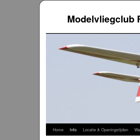
Ga
naar
de
Modelvliegclub 
inhoud
Home
Info
Locatie & Openingstijden
Waa